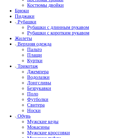
Костюмы двойки
Брюки
Пиджаки
Рубашки
Рубашки с длинным рукавом
Рубашки с коротким рукавом
Жилеты
Верхняя одежда
Пальто
Плащи
Куртки
Трикотаж
Джемпера
Водолазки
Лонгсливы
Безрукавки
Поло
Футболки
Свитера
Носки
Обувь
Мужские кеды
Мокасины
Мужские кроссовки