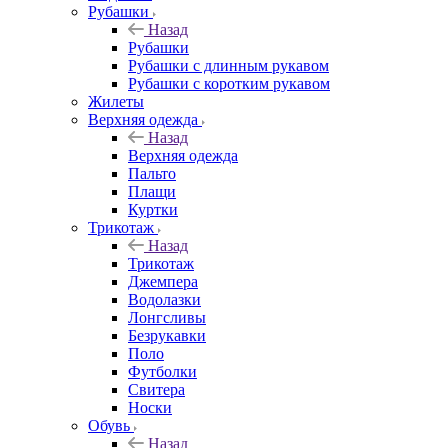
Рубашки
Назад
Рубашки
Рубашки с длинным рукавом
Рубашки с коротким рукавом
Жилеты
Верхняя одежда
Назад
Верхняя одежда
Пальто
Плащи
Куртки
Трикотаж
Назад
Трикотаж
Джемпера
Водолазки
Лонгсливы
Безрукавки
Поло
Футболки
Свитера
Носки
Обувь
Назад