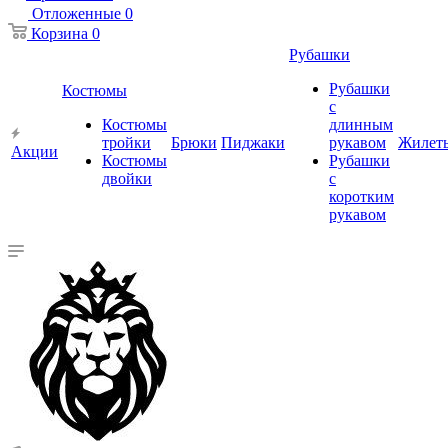
Отложенные
0
Корзина
0
Рубашки
Рубашки
Костюмы
с
Костюмы
длинным
тройки
Брюки
Пиджаки
рукавом
Жилет
Акции
Костюмы
Рубашки
двойки
с
коротким
рукавом