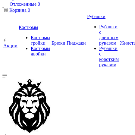
Отложенные
0
Корзина
0
Рубашки
Рубашки
Костюмы
с
Костюмы
длинным
тройки
Брюки
Пиджаки
рукавом
Жилет
Акции
Костюмы
Рубашки
двойки
с
коротким
рукавом