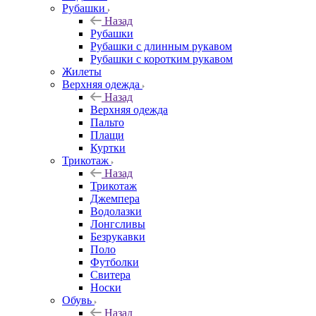
Рубашки
Назад
Рубашки
Рубашки с длинным рукавом
Рубашки с коротким рукавом
Жилеты
Верхняя одежда
Назад
Верхняя одежда
Пальто
Плащи
Куртки
Трикотаж
Назад
Трикотаж
Джемпера
Водолазки
Лонгсливы
Безрукавки
Поло
Футболки
Свитера
Носки
Обувь
Назад