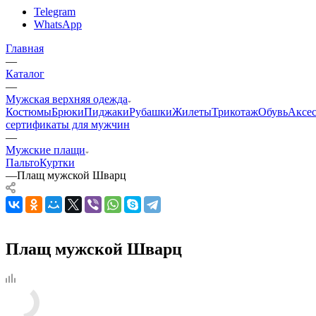
Telegram
WhatsApp
Главная
—
Каталог
—
Мужская верхняя одежда
Костюмы
Брюки
Пиджаки
Рубашки
Жилеты
Трикотаж
Обувь
Аксе
сертификаты для мужчин
—
Мужские плащи
Пальто
Куртки
—
Плащ мужской Шварц
Плащ мужской Шварц