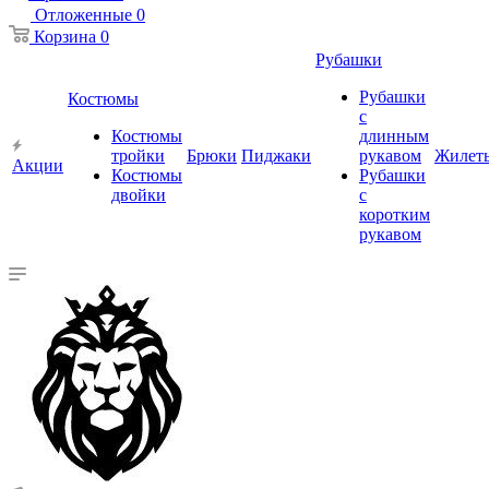
Отложенные
0
Корзина
0
Рубашки
Рубашки
Костюмы
с
Костюмы
длинным
тройки
Брюки
Пиджаки
рукавом
Жилет
Акции
Костюмы
Рубашки
двойки
с
коротким
рукавом