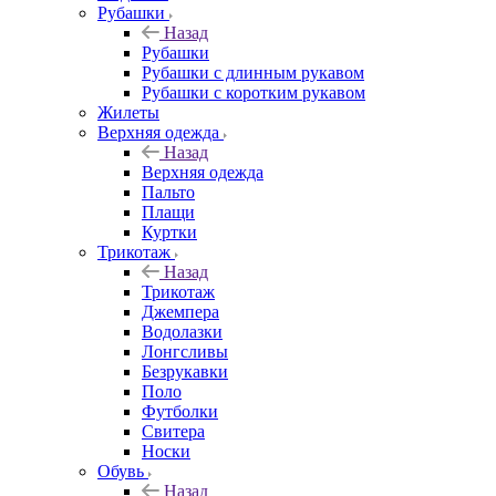
Рубашки
Назад
Рубашки
Рубашки с длинным рукавом
Рубашки с коротким рукавом
Жилеты
Верхняя одежда
Назад
Верхняя одежда
Пальто
Плащи
Куртки
Трикотаж
Назад
Трикотаж
Джемпера
Водолазки
Лонгсливы
Безрукавки
Поло
Футболки
Свитера
Носки
Обувь
Назад