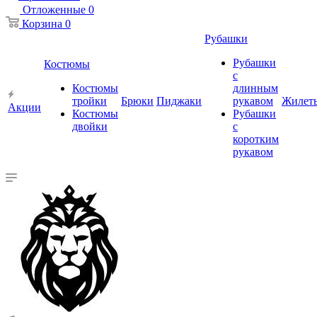
Отложенные
0
Корзина
0
Рубашки
Рубашки
Костюмы
с
Костюмы
длинным
тройки
Брюки
Пиджаки
рукавом
Жилет
Акции
Костюмы
Рубашки
двойки
с
коротким
рукавом