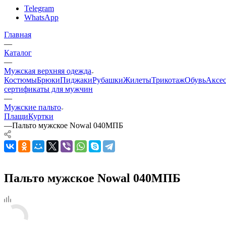
Telegram
WhatsApp
Главная
—
Каталог
—
Мужская верхняя одежда
Костюмы
Брюки
Пиджаки
Рубашки
Жилеты
Трикотаж
Обувь
Аксе
сертификаты для мужчин
—
Мужские пальто
Плащи
Куртки
—
Пальто мужское Nowal 040МПБ
Пальто мужское Nowal 040МПБ