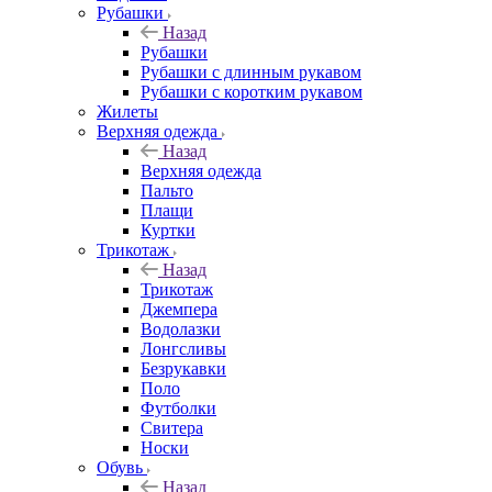
Рубашки
Назад
Рубашки
Рубашки с длинным рукавом
Рубашки с коротким рукавом
Жилеты
Верхняя одежда
Назад
Верхняя одежда
Пальто
Плащи
Куртки
Трикотаж
Назад
Трикотаж
Джемпера
Водолазки
Лонгсливы
Безрукавки
Поло
Футболки
Свитера
Носки
Обувь
Назад