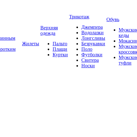
Трикотаж
Обувь
Джемпера
Верхняя
Мужски
Водолазки
одежда
кеды
длинным
Лонгсливы
Мокаси
Жилеты
Пальто
Безрукавки
Мужски
оротким
Плащи
Поло
кроссов
Куртки
Футболки
Мужски
Свитера
туфли
Носки