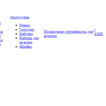
Аксессуары
е
Ремни
Галстуки
+
ны
Подарочные сертификаты для
Бабочки
ЕЩЕ
е
мужчин
Наборы для
ки
мужчин
е
Шарфы