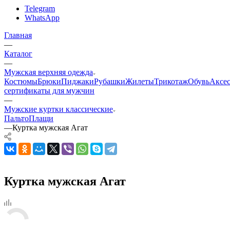
Telegram
WhatsApp
Главная
—
Каталог
—
Мужская верхняя одежда
Костюмы
Брюки
Пиджаки
Рубашки
Жилеты
Трикотаж
Обувь
Аксе
сертификаты для мужчин
—
Мужские куртки классические
Пальто
Плащи
—
Куртка мужская Агат
Куртка мужская Агат