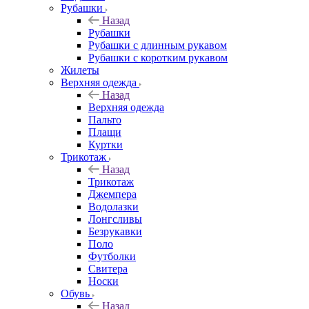
Рубашки
Назад
Рубашки
Рубашки с длинным рукавом
Рубашки с коротким рукавом
Жилеты
Верхняя одежда
Назад
Верхняя одежда
Пальто
Плащи
Куртки
Трикотаж
Назад
Трикотаж
Джемпера
Водолазки
Лонгсливы
Безрукавки
Поло
Футболки
Свитера
Носки
Обувь
Назад