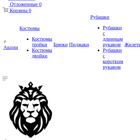
Отложенные
0
Корзина
0
Рубашки
Рубашки
Костюмы
с
Костюмы
длинным
тройки
Брюки
Пиджаки
рукавом
Жилет
Акции
Костюмы
Рубашки
двойки
с
коротким
рукавом