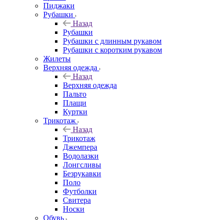
Пиджаки
Рубашки
Назад
Рубашки
Рубашки с длинным рукавом
Рубашки с коротким рукавом
Жилеты
Верхняя одежда
Назад
Верхняя одежда
Пальто
Плащи
Куртки
Трикотаж
Назад
Трикотаж
Джемпера
Водолазки
Лонгсливы
Безрукавки
Поло
Футболки
Свитера
Носки
Обувь