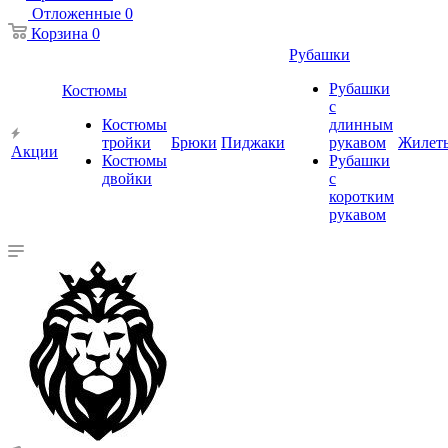
Отложенные
0
Корзина
0
Рубашки
Рубашки
Костюмы
с
Костюмы
длинным
тройки
Брюки
Пиджаки
рукавом
Жилет
Акции
Костюмы
Рубашки
двойки
с
коротким
рукавом