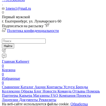
1mens1@mail.ru
Первый мужской
г. Екатеринбург, ул. Луначарского 60
Подписаться на рассылку
Политика конфиденциальности
Найти
Главная
Кабинет
0
Корзина
0
Избранные
0
Сравнение
Каталог
Акции
Контакты
Услуги
Бренды
Коллекции
Образы
Блог
Новости
Команда
Отзывы
Помощь
Партнеры
Карьера
Магазины
FAQ
Компания
Проекты
Лицензии
Документы
Реквизиты
На веб-сайте используются файлы cookie.
Обработка