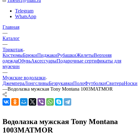
1mens1@mail.ru
Telegram
WhatsApp
Главная
—
Каталог
—
Трикотаж
Костюмы
Брюки
Пиджаки
Рубашки
Жилеты
Верхняя
одежда
Обувь
Аксессуары
Подарочные сертификаты для
мужчин
—
Мужские водолазки
Джемпера
Лонгсливы
Безрукавки
Поло
Футболки
Свитера
Носки
—
Водолазка мужская Tony Montana 1003MATMOR
Водолазка мужская Tony Montana
1003MATMOR