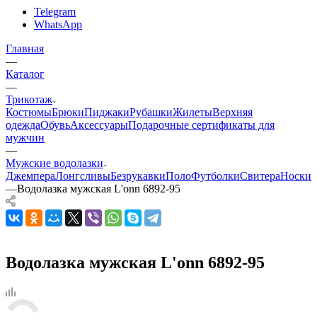
Telegram
WhatsApp
Главная
—
Каталог
—
Трикотаж
Костюмы
Брюки
Пиджаки
Рубашки
Жилеты
Верхняя
одежда
Обувь
Аксессуары
Подарочные сертификаты для
мужчин
—
Мужские водолазки
Джемпера
Лонгсливы
Безрукавки
Поло
Футболки
Свитера
Носки
—
Водолазка мужская L'onn 6892-95
Водолазка мужская L'onn 6892-95