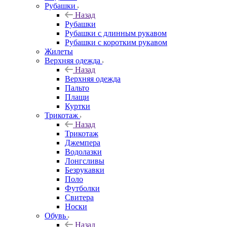
Рубашки
Назад
Рубашки
Рубашки с длинным рукавом
Рубашки с коротким рукавом
Жилеты
Верхняя одежда
Назад
Верхняя одежда
Пальто
Плащи
Куртки
Трикотаж
Назад
Трикотаж
Джемпера
Водолазки
Лонгсливы
Безрукавки
Поло
Футболки
Свитера
Носки
Обувь
Назад