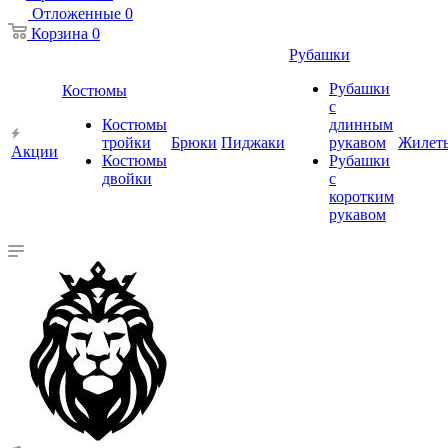
Отложенные
0
Корзина
0
Рубашки
Рубашки
Костюмы
с
Костюмы
длинным
тройки
Брюки
Пиджаки
рукавом
Жилет
Акции
Костюмы
Рубашки
двойки
с
коротким
рукавом