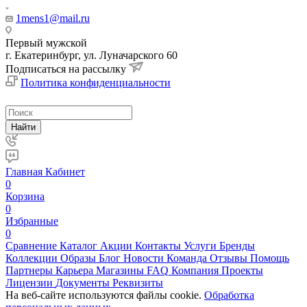
1mens1@mail.ru
Первый мужской
г. Екатеринбург, ул. Луначарского 60
Подписаться на рассылку
Политика конфиденциальности
Найти
Главная
Кабинет
0
Корзина
0
Избранные
0
Сравнение
Каталог
Акции
Контакты
Услуги
Бренды
Коллекции
Образы
Блог
Новости
Команда
Отзывы
Помощь
Партнеры
Карьера
Магазины
FAQ
Компания
Проекты
Лицензии
Документы
Реквизиты
На веб-сайте используются файлы cookie.
Обработка