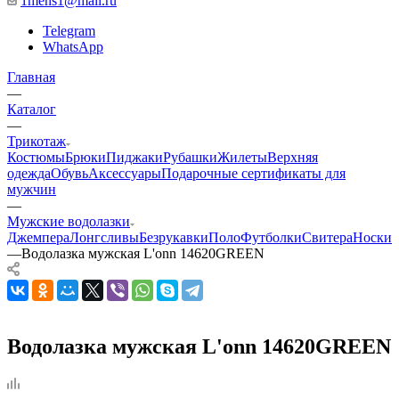
1mens1@mail.ru
Telegram
WhatsApp
Главная
—
Каталог
—
Трикотаж
Костюмы
Брюки
Пиджаки
Рубашки
Жилеты
Верхняя
одежда
Обувь
Аксессуары
Подарочные сертификаты для
мужчин
—
Мужские водолазки
Джемпера
Лонгсливы
Безрукавки
Поло
Футболки
Свитера
Носки
—
Водолазка мужская L'onn 14620GREEN
Водолазка мужская L'onn 14620GREEN