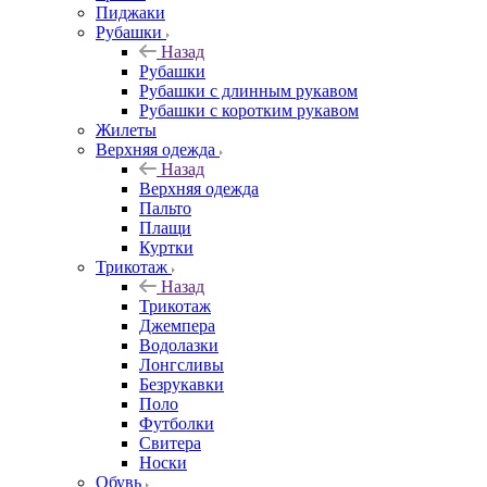
Пиджаки
Рубашки
Назад
Рубашки
Рубашки с длинным рукавом
Рубашки с коротким рукавом
Жилеты
Верхняя одежда
Назад
Верхняя одежда
Пальто
Плащи
Куртки
Трикотаж
Назад
Трикотаж
Джемпера
Водолазки
Лонгсливы
Безрукавки
Поло
Футболки
Свитера
Носки
Обувь