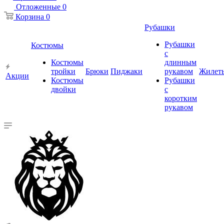
Отложенные
0
Корзина
0
Рубашки
Рубашки
Костюмы
с
Костюмы
длинным
тройки
Брюки
Пиджаки
рукавом
Жилет
Акции
Костюмы
Рубашки
двойки
с
коротким
рукавом