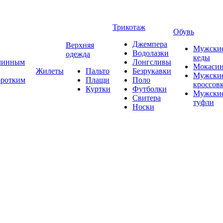
Трикотаж
Обувь
Джемпера
Верхняя
Мужски
Водолазки
одежда
кеды
длинным
Лонгсливы
Мокаси
Жилеты
Пальто
Безрукавки
Мужски
оротким
Плащи
Поло
кроссов
Куртки
Футболки
Мужски
Свитера
туфли
Носки