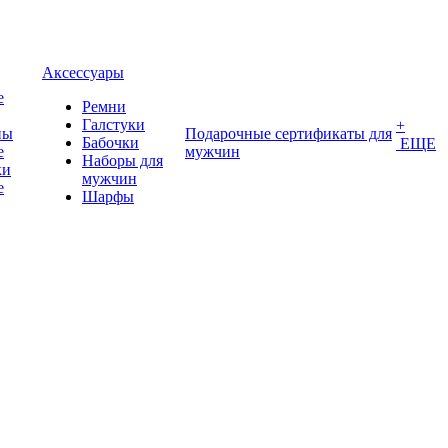
Аксессуары
е
Ремни
Галстуки
+
ны
Подарочные сертификаты для
Бабочки
ЕЩЕ
е
мужчин
Наборы для
ки
мужчин
е
Шарфы