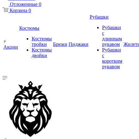
Отложенные
0
Корзина
0
Рубашки
Рубашки
Костюмы
с
Костюмы
длинным
тройки
Брюки
Пиджаки
рукавом
Жилет
Акции
Костюмы
Рубашки
двойки
с
коротким
рукавом