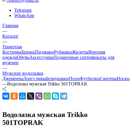
1mens1@mail.ru
Telegram
WhatsApp
Главная
—
Каталог
—
Трикотаж
Костюмы
Брюки
Пиджаки
Рубашки
Жилеты
Верхняя
одежда
Обувь
Аксессуары
Подарочные сертификаты для
мужчин
—
Мужские водолазки
Джемпера
Лонгсливы
Безрукавки
Поло
Футболки
Свитера
Носки
—
Водолазка мужская Trikko 501TOPRAK
Водолазка мужская Trikko
501TOPRAK