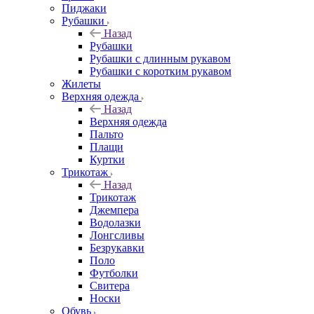
Пиджаки
Рубашки
Назад
Рубашки
Рубашки с длинным рукавом
Рубашки с коротким рукавом
Жилеты
Верхняя одежда
Назад
Верхняя одежда
Пальто
Плащи
Куртки
Трикотаж
Назад
Трикотаж
Джемпера
Водолазки
Лонгсливы
Безрукавки
Поло
Футболки
Свитера
Носки
Обувь