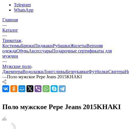
Telegram
WhatsApp
Главная
—
Каталог
—
Трикотаж
Костюмы
Брюки
Пиджаки
Рубашки
Жилеты
Верхняя
одежда
Обувь
Аксессуары
Подарочные сертификаты для
мужчин
—
Мужские поло
Джемпера
Водолазки
Лонгсливы
Безрукавки
Футболки
Свитера
Н
—
Поло мужское Pepe Jeans 2015KHAKI
Поло мужское Pepe Jeans 2015KHAKI