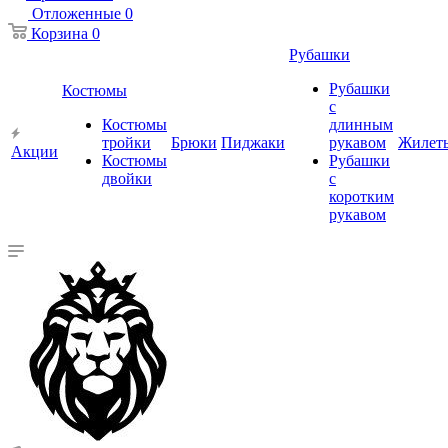
Отложенные
0
Корзина
0
Рубашки
Рубашки
Костюмы
с
Костюмы
длинным
тройки
Брюки
Пиджаки
рукавом
Жилет
Акции
Костюмы
Рубашки
двойки
с
коротким
рукавом