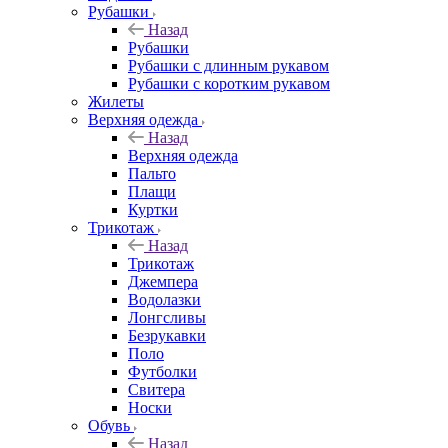
Рубашки
Назад
Рубашки
Рубашки с длинным рукавом
Рубашки с коротким рукавом
Жилеты
Верхняя одежда
Назад
Верхняя одежда
Пальто
Плащи
Куртки
Трикотаж
Назад
Трикотаж
Джемпера
Водолазки
Лонгсливы
Безрукавки
Поло
Футболки
Свитера
Носки
Обувь
Назад