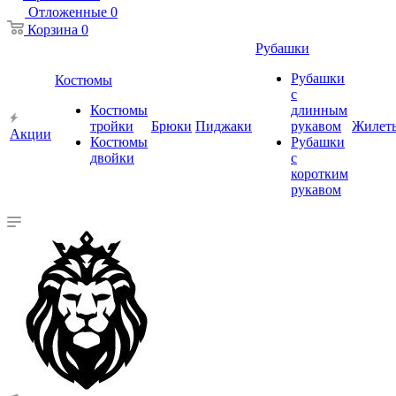
Отложенные
0
Корзина
0
Рубашки
Рубашки
Костюмы
с
Костюмы
длинным
тройки
Брюки
Пиджаки
рукавом
Жилет
Акции
Костюмы
Рубашки
двойки
с
коротким
рукавом