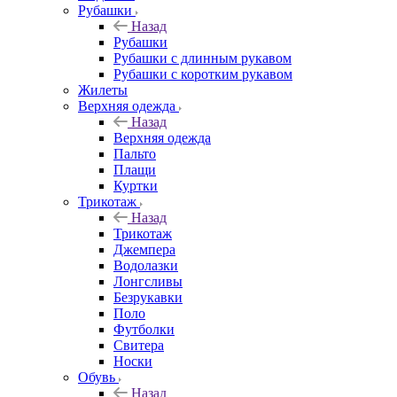
Рубашки
Назад
Рубашки
Рубашки с длинным рукавом
Рубашки с коротким рукавом
Жилеты
Верхняя одежда
Назад
Верхняя одежда
Пальто
Плащи
Куртки
Трикотаж
Назад
Трикотаж
Джемпера
Водолазки
Лонгсливы
Безрукавки
Поло
Футболки
Свитера
Носки
Обувь
Назад