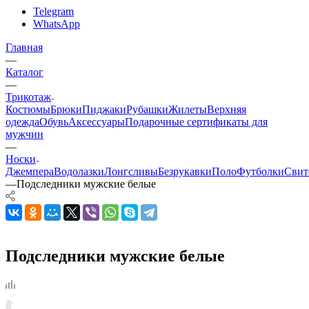
Telegram
WhatsApp
Главная
—
Каталог
—
Трикотаж
Костюмы
Брюки
Пиджаки
Рубашки
Жилеты
Верхняя
одежда
Обувь
Аксессуары
Подарочные сертификаты для
мужчин
—
Носки
Джемпера
Водолазки
Лонгсливы
Безрукавки
Поло
Футболки
Свит
—
Подследники мужские белые
Подследники мужские белые