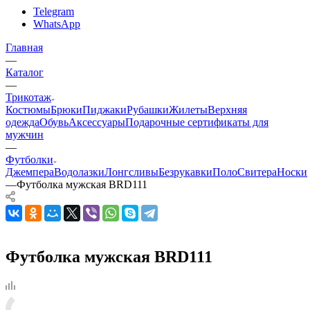
Telegram
WhatsApp
Главная
—
Каталог
—
Трикотаж
Костюмы
Брюки
Пиджаки
Рубашки
Жилеты
Верхняя
одежда
Обувь
Аксессуары
Подарочные сертификаты для
мужчин
—
Футболки
Джемпера
Водолазки
Лонгсливы
Безрукавки
Поло
Свитера
Носки
—
Футболка мужская BRD111
Футболка мужская BRD111