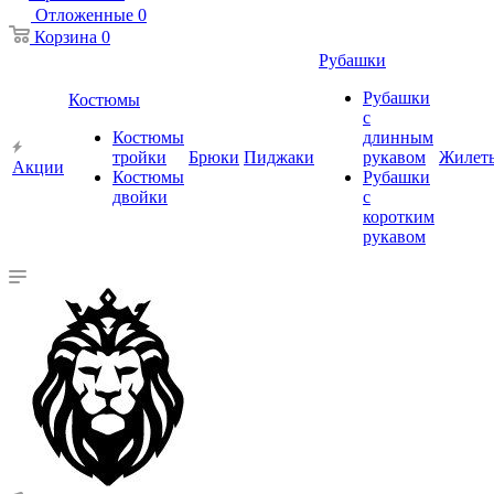
Отложенные
0
Корзина
0
Рубашки
Рубашки
Костюмы
с
Костюмы
длинным
тройки
Брюки
Пиджаки
рукавом
Жилет
Акции
Костюмы
Рубашки
двойки
с
коротким
рукавом