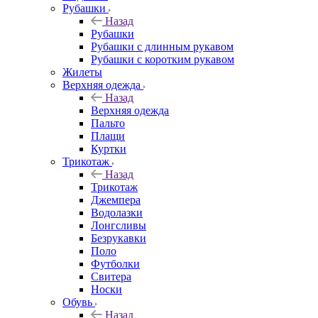
Рубашки
Назад
Рубашки
Рубашки с длинным рукавом
Рубашки с коротким рукавом
Жилеты
Верхняя одежда
Назад
Верхняя одежда
Пальто
Плащи
Куртки
Трикотаж
Назад
Трикотаж
Джемпера
Водолазки
Лонгсливы
Безрукавки
Поло
Футболки
Свитера
Носки
Обувь
Назад