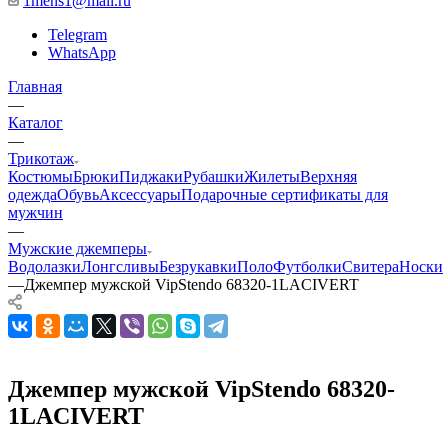
1mens1@mail.ru
Telegram
WhatsApp
Главная
—
Каталог
—
Трикотаж
Костюмы
Брюки
Пиджаки
Рубашки
Жилеты
Верхняя
одежда
Обувь
Аксессуары
Подарочные сертификаты для
мужчин
—
Мужские джемперы
Водолазки
Лонгсливы
Безрукавки
Поло
Футболки
Свитера
Носки
—
Джемпер мужской VipStendo 68320-1LACIVERT
Джемпер мужской VipStendo 68320-
1LACIVERT