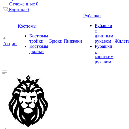
Отложенные
0
Корзина
0
Рубашки
Рубашки
Костюмы
с
Костюмы
длинным
тройки
Брюки
Пиджаки
рукавом
Жилет
Акции
Костюмы
Рубашки
двойки
с
коротким
рукавом