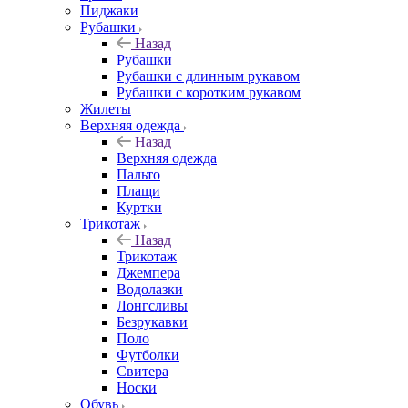
Пиджаки
Рубашки
Назад
Рубашки
Рубашки с длинным рукавом
Рубашки с коротким рукавом
Жилеты
Верхняя одежда
Назад
Верхняя одежда
Пальто
Плащи
Куртки
Трикотаж
Назад
Трикотаж
Джемпера
Водолазки
Лонгсливы
Безрукавки
Поло
Футболки
Свитера
Носки
Обувь