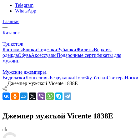
Telegram
WhatsApp
Главная
—
Каталог
—
Трикотаж
Костюмы
Брюки
Пиджаки
Рубашки
Жилеты
Верхняя
одежда
Обувь
Аксессуары
Подарочные сертификаты для
мужчин
—
Мужские джемперы
Водолазки
Лонгсливы
Безрукавки
Поло
Футболки
Свитера
Носки
—
Джемпер мужской Vicente 1838E
Джемпер мужской Vicente 1838E