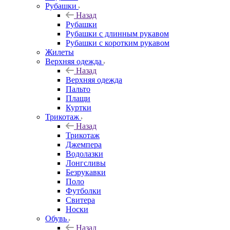
Рубашки
Назад
Рубашки
Рубашки с длинным рукавом
Рубашки с коротким рукавом
Жилеты
Верхняя одежда
Назад
Верхняя одежда
Пальто
Плащи
Куртки
Трикотаж
Назад
Трикотаж
Джемпера
Водолазки
Лонгсливы
Безрукавки
Поло
Футболки
Свитера
Носки
Обувь
Назад