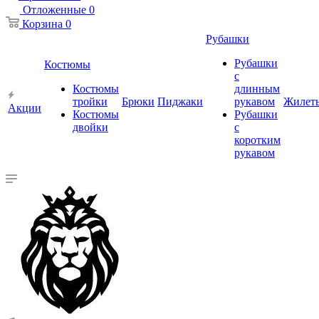
Отложенные
0
Корзина
0
Рубашки
Рубашки
Костюмы
с
Костюмы
длинным
тройки
Брюки
Пиджаки
рукавом
Жилет
Акции
Костюмы
Рубашки
двойки
с
коротким
рукавом