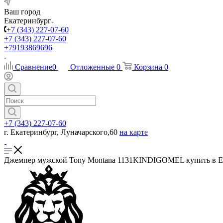
Ваш город
Екатеринбург
+7 (343) 227-07-60
+7 (343) 227-07-60
+79193869696
Сравнение
0
Отложенные
0
Корзина
0
+7 (343) 227-07-60
г. Екатеринбург, Луначарского,60
на карте
Джемпер мужской Tony Montana 1131KINDIGOMEL купить в Ека