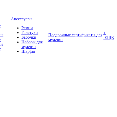
Аксессуары
е
Ремни
Галстуки
+
ны
Подарочные сертификаты для
Бабочки
ЕЩЕ
е
мужчин
Наборы для
ки
мужчин
е
Шарфы