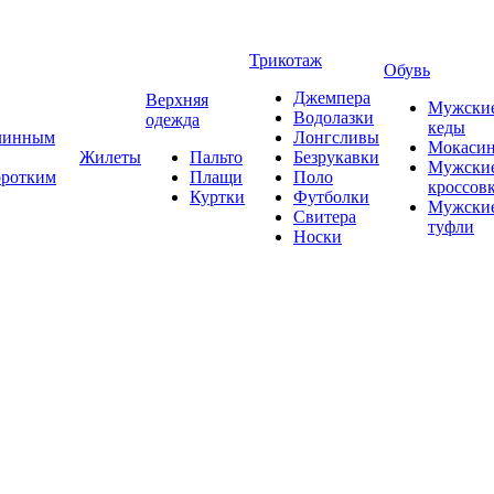
Трикотаж
Обувь
Джемпера
Верхняя
Мужски
Водолазки
одежда
кеды
длинным
Лонгсливы
Мокаси
Жилеты
Пальто
Безрукавки
Мужски
оротким
Плащи
Поло
кроссов
Куртки
Футболки
Мужски
Свитера
туфли
Носки