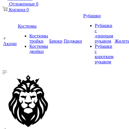
Отложенные
0
Корзина
0
Рубашки
Рубашки
Костюмы
с
Костюмы
длинным
тройки
Брюки
Пиджаки
рукавом
Жилет
Акции
Костюмы
Рубашки
двойки
с
коротким
рукавом