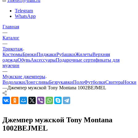
1mens1@mail.ru
Telegram
WhatsApp
Главная
—
Каталог
—
Трикотаж
Костюмы
Брюки
Пиджаки
Рубашки
Жилеты
Верхняя
одежда
Обувь
Аксессуары
Подарочные сертификаты для
мужчин
—
Мужские джемперы
Водолазки
Лонгсливы
Безрукавки
Поло
Футболки
Свитера
Носки
—
Джемпер мужской Tony Montana 1002BEJMEL
Джемпер мужской Tony Montana
1002BEJMEL