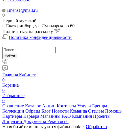
1mens1@mail.ru
Первый мужской
г. Екатеринбург, ул. Луначарского 60
Подписаться на рассылку
Политика конфиденциальности
Найти
Главная
Кабинет
0
Корзина
0
Избранные
0
Сравнение
Каталог
Акции
Контакты
Услуги
Бренды
Коллекции
Образы
Блог
Новости
Команда
Отзывы
Помощь
Партнеры
Карьера
Магазины
FAQ
Компания
Проекты
Лицензии
Документы
Реквизиты
На веб-сайте используются файлы cookie.
Обработка