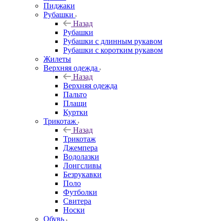
Пиджаки
Рубашки
Назад
Рубашки
Рубашки с длинным рукавом
Рубашки с коротким рукавом
Жилеты
Верхняя одежда
Назад
Верхняя одежда
Пальто
Плащи
Куртки
Трикотаж
Назад
Трикотаж
Джемпера
Водолазки
Лонгсливы
Безрукавки
Поло
Футболки
Свитера
Носки
Обувь