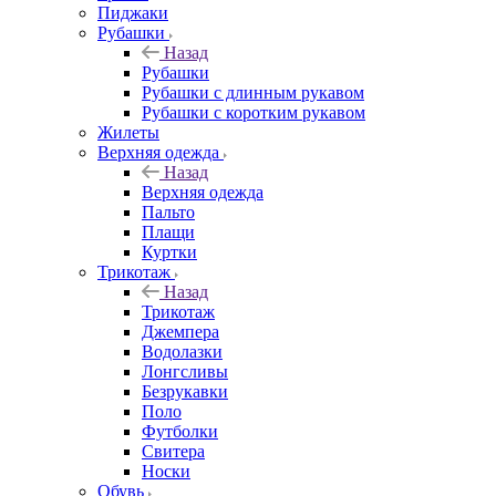
Пиджаки
Рубашки
Назад
Рубашки
Рубашки с длинным рукавом
Рубашки с коротким рукавом
Жилеты
Верхняя одежда
Назад
Верхняя одежда
Пальто
Плащи
Куртки
Трикотаж
Назад
Трикотаж
Джемпера
Водолазки
Лонгсливы
Безрукавки
Поло
Футболки
Свитера
Носки
Обувь