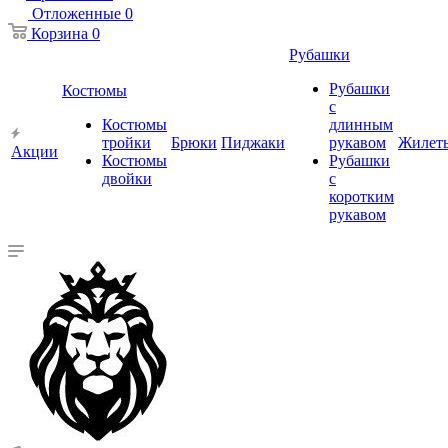
Отложенные
0
Корзина
0
Рубашки
Рубашки
Костюмы
с
Костюмы
длинным
тройки
Брюки
Пиджаки
рукавом
Жилет
Акции
Костюмы
Рубашки
двойки
с
коротким
рукавом