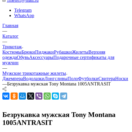
1mens1@mail.ru
Telegram
WhatsApp
Главная
—
Каталог
—
Трикотаж
Костюмы
Брюки
Пиджаки
Рубашки
Жилеты
Верхняя
одежда
Обувь
Аксессуары
Подарочные сертификаты для
мужчин
—
Мужские трикотажные жилеты
Джемпера
Водолазки
Лонгсливы
Поло
Футболки
Свитера
Носки
—
Безрукавка мужская Tony Montana 1005ANTRASIT
Безрукавка мужская Tony Montana
1005ANTRASIT