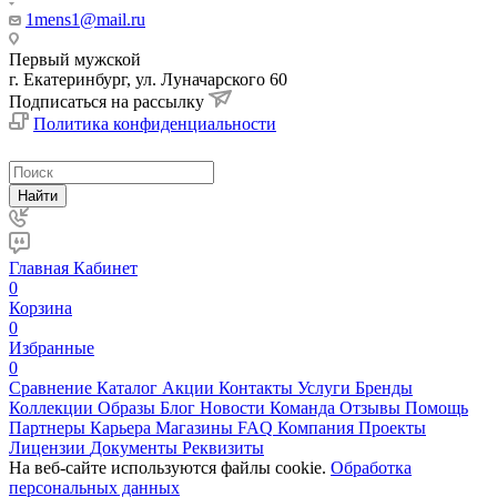
1mens1@mail.ru
Первый мужской
г. Екатеринбург, ул. Луначарского 60
Подписаться на рассылку
Политика конфиденциальности
Найти
Главная
Кабинет
0
Корзина
0
Избранные
0
Сравнение
Каталог
Акции
Контакты
Услуги
Бренды
Коллекции
Образы
Блог
Новости
Команда
Отзывы
Помощь
Партнеры
Карьера
Магазины
FAQ
Компания
Проекты
Лицензии
Документы
Реквизиты
На веб-сайте используются файлы cookie.
Обработка
персональных данных