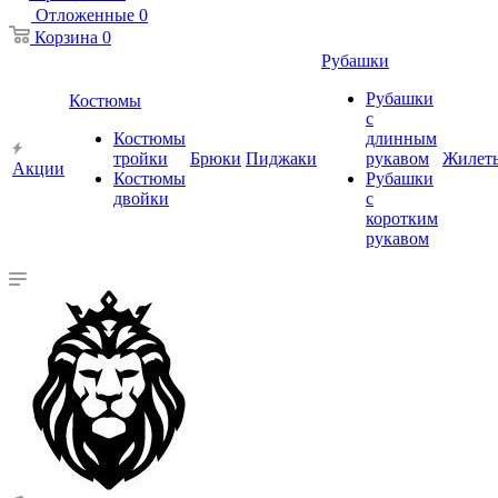
Отложенные
0
Корзина
0
Рубашки
Рубашки
Костюмы
с
Костюмы
длинным
тройки
Брюки
Пиджаки
рукавом
Жилет
Акции
Костюмы
Рубашки
двойки
с
коротким
рукавом