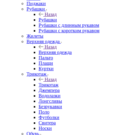
Пиджаки
Рубашки
Назад
Рубашки
Рубашки с длинным рукавом
Рубашки с коротким рукавом
Жилеты
Верхняя одежда
Назад
Верхняя одежда
Пальто
Плащи
Куртки
Трикотаж
Назад
Трикотаж
Джемпера
Водолазки
Лонгсливы
Безрукавки
Поло
Футболки
Свитера
Носки
Обувь