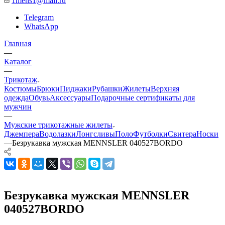
1mens1@mail.ru
Telegram
WhatsApp
Главная
—
Каталог
—
Трикотаж
Костюмы
Брюки
Пиджаки
Рубашки
Жилеты
Верхняя
одежда
Обувь
Аксессуары
Подарочные сертификаты для
мужчин
—
Мужские трикотажные жилеты
Джемпера
Водолазки
Лонгсливы
Поло
Футболки
Свитера
Носки
—
Безрукавка мужская MENNSLER 040527BORDO
Безрукавка мужская MENNSLER
040527BORDO