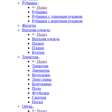
Рубашки
Назад
Рубашки
Рубашки с длинным рукавом
Рубашки с коротким рукавом
Жилеты
Верхняя одежда
Назад
Верхняя одежда
Пальто
Плащи
Куртки
Трикотаж
Назад
Трикотаж
Джемпера
Водолазки
Лонгсливы
Безрукавки
Поло
Футболки
Свитера
Носки
Обувь
Назад