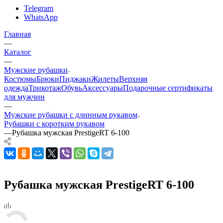
Telegram
WhatsApp
Главная
—
Каталог
—
Мужские рубашки
Костюмы
Брюки
Пиджаки
Жилеты
Верхняя
одежда
Трикотаж
Обувь
Аксессуары
Подарочные сертификаты
для мужчин
—
Мужские рубашки с длинным рукавом
Рубашки с коротким рукавом
—
Рубашка мужская PrestigeRT 6-100
Рубашка мужская PrestigeRT 6-100