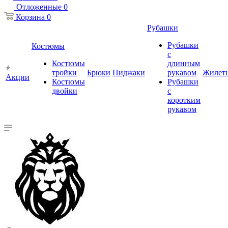
Отложенные
0
Корзина
0
Рубашки
Рубашки
Костюмы
с
Костюмы
длинным
тройки
Брюки
Пиджаки
рукавом
Жилет
Акции
Костюмы
Рубашки
двойки
с
коротким
рукавом