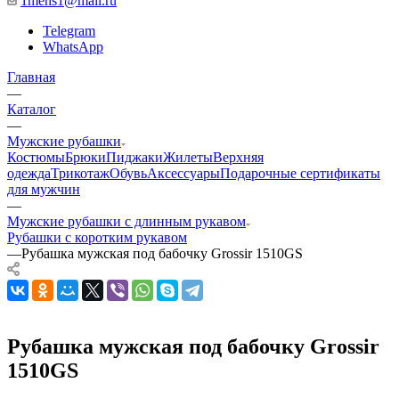
1mens1@mail.ru
Telegram
WhatsApp
Главная
—
Каталог
—
Мужские рубашки
Костюмы
Брюки
Пиджаки
Жилеты
Верхняя
одежда
Трикотаж
Обувь
Аксессуары
Подарочные сертификаты
для мужчин
—
Мужские рубашки с длинным рукавом
Рубашки с коротким рукавом
—
Рубашка мужская под бабочку Grossir 1510GS
Рубашка мужская под бабочку Grossir
1510GS