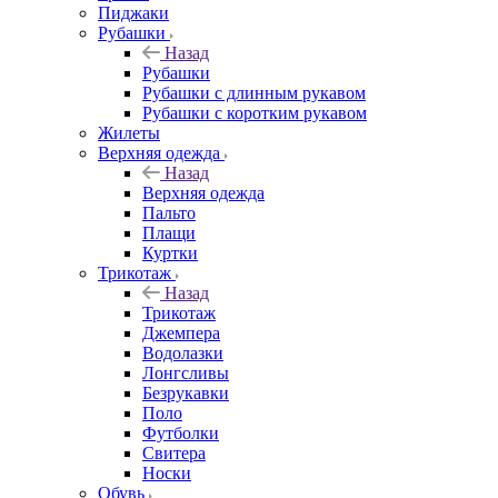
Пиджаки
Рубашки
Назад
Рубашки
Рубашки с длинным рукавом
Рубашки с коротким рукавом
Жилеты
Верхняя одежда
Назад
Верхняя одежда
Пальто
Плащи
Куртки
Трикотаж
Назад
Трикотаж
Джемпера
Водолазки
Лонгсливы
Безрукавки
Поло
Футболки
Свитера
Носки
Обувь