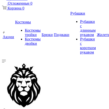
Отложенные
0
Корзина
0
Рубашки
Рубашки
Костюмы
с
Костюмы
длинным
тройки
Брюки
Пиджаки
рукавом
Жилет
Акции
Костюмы
Рубашки
двойки
с
коротким
рукавом