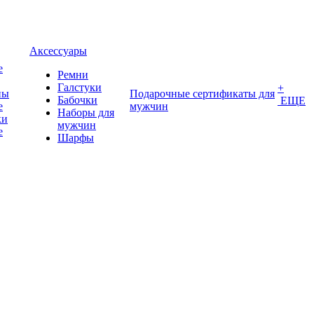
Аксессуары
е
Ремни
Галстуки
+
ны
Подарочные сертификаты для
Бабочки
ЕЩЕ
е
мужчин
Наборы для
ки
мужчин
е
Шарфы