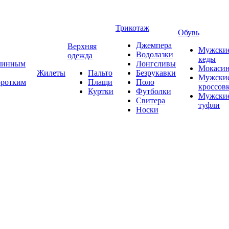
Трикотаж
Обувь
Джемпера
Верхняя
Мужски
Водолазки
одежда
кеды
длинным
Лонгсливы
Мокаси
Жилеты
Пальто
Безрукавки
Мужски
оротким
Плащи
Поло
кроссов
Куртки
Футболки
Мужски
Свитера
туфли
Носки