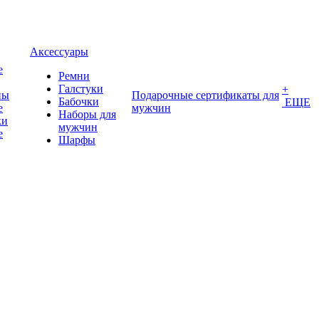
Аксессуары
е
Ремни
Галстуки
+
ны
Подарочные сертификаты для
Бабочки
ЕЩЕ
е
мужчин
Наборы для
ки
мужчин
е
Шарфы