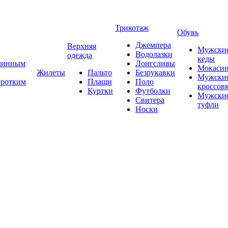
Трикотаж
Обувь
Джемпера
Верхняя
Мужски
Водолазки
одежда
кеды
длинным
Лонгсливы
Мокаси
Жилеты
Пальто
Безрукавки
Мужски
оротким
Плащи
Поло
кроссов
Куртки
Футболки
Мужски
Свитера
туфли
Носки