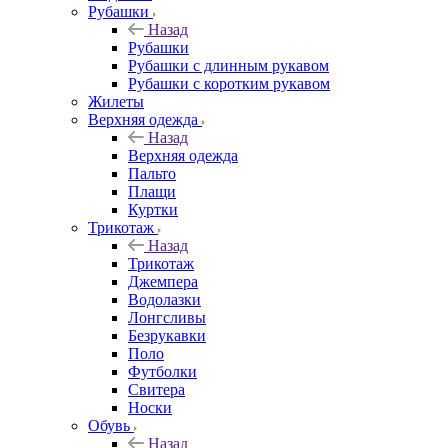
Рубашки
Назад
Рубашки
Рубашки с длинным рукавом
Рубашки с коротким рукавом
Жилеты
Верхняя одежда
Назад
Верхняя одежда
Пальто
Плащи
Куртки
Трикотаж
Назад
Трикотаж
Джемпера
Водолазки
Лонгсливы
Безрукавки
Поло
Футболки
Свитера
Носки
Обувь
Назад