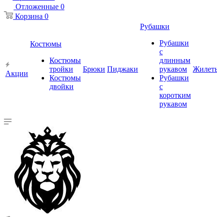
Отложенные
0
Корзина
0
Рубашки
Рубашки
Костюмы
с
Костюмы
длинным
тройки
Брюки
Пиджаки
рукавом
Жилет
Акции
Костюмы
Рубашки
двойки
с
коротким
рукавом