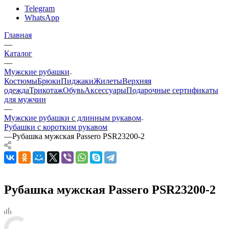
Telegram
WhatsApp
Главная
—
Каталог
—
Мужские рубашки
Костюмы
Брюки
Пиджаки
Жилеты
Верхняя
одежда
Трикотаж
Обувь
Аксессуары
Подарочные сертификаты
для мужчин
—
Мужские рубашки с длинным рукавом
Рубашки с коротким рукавом
—
Рубашка мужская Passero PSR23200-2
Рубашка мужская Passero PSR23200-2