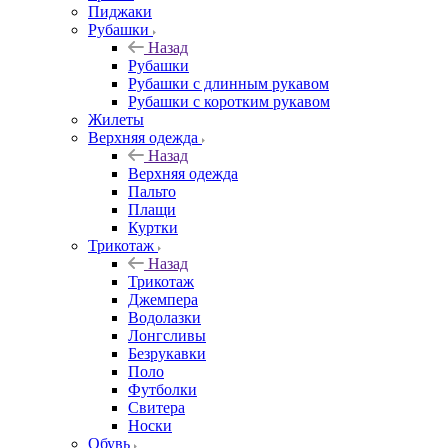
Пиджаки
Рубашки
Назад
Рубашки
Рубашки с длинным рукавом
Рубашки с коротким рукавом
Жилеты
Верхняя одежда
Назад
Верхняя одежда
Пальто
Плащи
Куртки
Трикотаж
Назад
Трикотаж
Джемпера
Водолазки
Лонгсливы
Безрукавки
Поло
Футболки
Свитера
Носки
Обувь