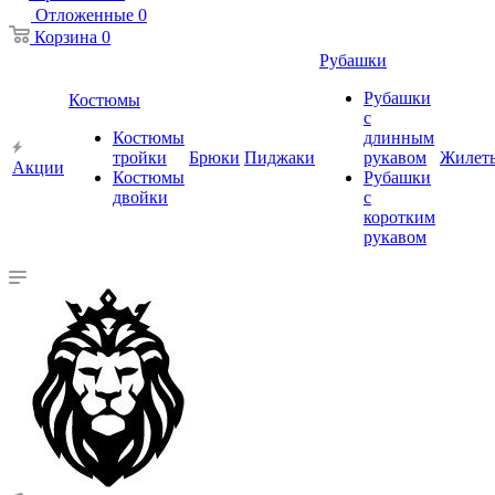
Отложенные
0
Корзина
0
Рубашки
Рубашки
Костюмы
с
Костюмы
длинным
тройки
Брюки
Пиджаки
рукавом
Жилет
Акции
Костюмы
Рубашки
двойки
с
коротким
рукавом