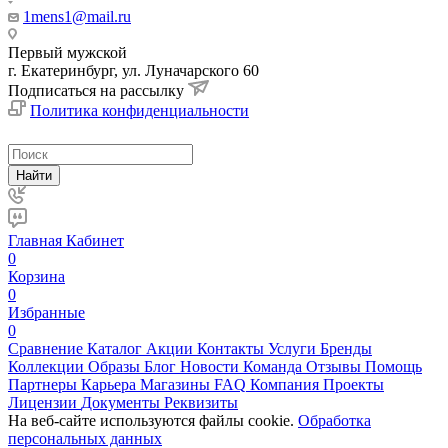
1mens1@mail.ru
Первый мужской
г. Екатеринбург, ул. Луначарского 60
Подписаться на рассылку
Политика конфиденциальности
Найти
Главная
Кабинет
0
Корзина
0
Избранные
0
Сравнение
Каталог
Акции
Контакты
Услуги
Бренды
Коллекции
Образы
Блог
Новости
Команда
Отзывы
Помощь
Партнеры
Карьера
Магазины
FAQ
Компания
Проекты
Лицензии
Документы
Реквизиты
На веб-сайте используются файлы cookie.
Обработка
персональных данных