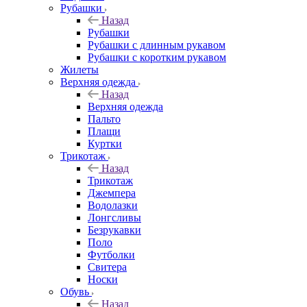
Рубашки
Назад
Рубашки
Рубашки с длинным рукавом
Рубашки с коротким рукавом
Жилеты
Верхняя одежда
Назад
Верхняя одежда
Пальто
Плащи
Куртки
Трикотаж
Назад
Трикотаж
Джемпера
Водолазки
Лонгсливы
Безрукавки
Поло
Футболки
Свитера
Носки
Обувь
Назад