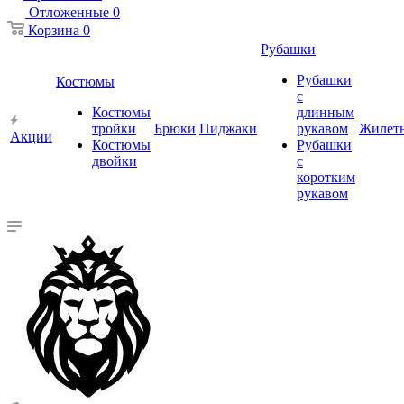
Отложенные
0
Корзина
0
Рубашки
Рубашки
Костюмы
с
Костюмы
длинным
тройки
Брюки
Пиджаки
рукавом
Жилет
Акции
Костюмы
Рубашки
двойки
с
коротким
рукавом