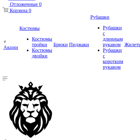
Отложенные
0
Корзина
0
Рубашки
Рубашки
Костюмы
с
Костюмы
длинным
тройки
Брюки
Пиджаки
рукавом
Жилет
Акции
Костюмы
Рубашки
двойки
с
коротким
рукавом