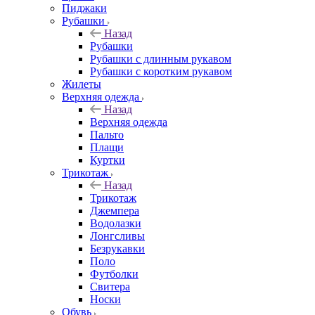
Пиджаки
Рубашки
Назад
Рубашки
Рубашки с длинным рукавом
Рубашки с коротким рукавом
Жилеты
Верхняя одежда
Назад
Верхняя одежда
Пальто
Плащи
Куртки
Трикотаж
Назад
Трикотаж
Джемпера
Водолазки
Лонгсливы
Безрукавки
Поло
Футболки
Свитера
Носки
Обувь