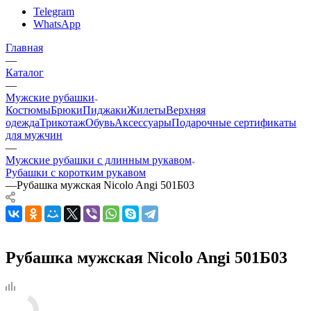
Telegram
WhatsApp
Главная
—
Каталог
—
Мужские рубашки
Костюмы
Брюки
Пиджаки
Жилеты
Верхняя
одежда
Трикотаж
Обувь
Аксессуары
Подарочные сертификаты
для мужчин
—
Мужские рубашки с длинным рукавом
Рубашки с коротким рукавом
—
Рубашка мужская Nicolo Angi 501Б03
Рубашка мужская Nicolo Angi 501Б03