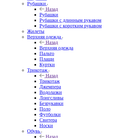
Рубашки
Назад
Рубашки
Рубашки с длинным рукавом
Рубашки с коротким рукавом
Жилеты
Верхняя одежда
Назад
Верхняя одежда
Пальто
Плащи
Куртки
Трикотаж
Назад
Трикотаж
Джемпера
Водолазки
Лонгсливы
Безрукавки
Поло
Футболки
Свитера
Носки
Обувь
Назад