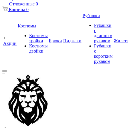
Отложенные
0
Корзина
0
Рубашки
Рубашки
Костюмы
с
Костюмы
длинным
тройки
Брюки
Пиджаки
рукавом
Жилет
Акции
Костюмы
Рубашки
двойки
с
коротким
рукавом