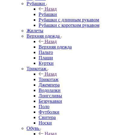
Рубашки
Назад
Рубашки
Рубашки с длинным рукавом
Рубашки с коротким рукавом
Жилеты
Верхняя одежда
Назад
Верхняя одежда
Пальто
Плащи
Куртки
Трикотаж
Назад
Трикотаж
Джемпера
Водолазки
Лонгсливы
Безрукавки
Поло
Футболки
Свитера
Носки
Обувь
Назад