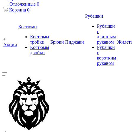
Отложенные
0
Корзина
0
Рубашки
Рубашки
Костюмы
с
Костюмы
длинным
тройки
Брюки
Пиджаки
рукавом
Жилет
Акции
Костюмы
Рубашки
двойки
с
коротким
рукавом