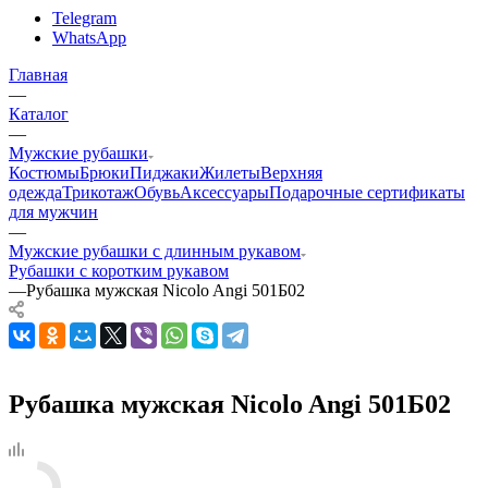
Telegram
WhatsApp
Главная
—
Каталог
—
Мужские рубашки
Костюмы
Брюки
Пиджаки
Жилеты
Верхняя
одежда
Трикотаж
Обувь
Аксессуары
Подарочные сертификаты
для мужчин
—
Мужские рубашки с длинным рукавом
Рубашки с коротким рукавом
—
Рубашка мужская Nicolo Angi 501Б02
Рубашка мужская Nicolo Angi 501Б02