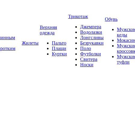
Трикотаж
Обувь
Джемпера
Верхняя
Мужски
Водолазки
одежда
кеды
длинным
Лонгсливы
Мокаси
Жилеты
Пальто
Безрукавки
Мужски
оротким
Плащи
Поло
кроссов
Куртки
Футболки
Мужски
Свитера
туфли
Носки