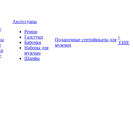
Аксессуары
е
Ремни
Галстуки
+
ны
Подарочные сертификаты для
Бабочки
ЕЩЕ
е
мужчин
Наборы для
ки
мужчин
е
Шарфы