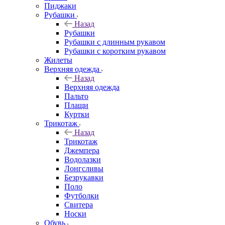
Пиджаки
Рубашки
Назад
Рубашки
Рубашки с длинным рукавом
Рубашки с коротким рукавом
Жилеты
Верхняя одежда
Назад
Верхняя одежда
Пальто
Плащи
Куртки
Трикотаж
Назад
Трикотаж
Джемпера
Водолазки
Лонгсливы
Безрукавки
Поло
Футболки
Свитера
Носки
Обувь