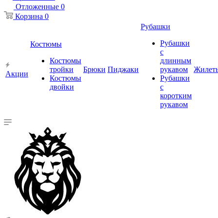
Отложенные
0
Корзина
0
Рубашки
Рубашки
Костюмы
с
Костюмы
длинным
тройки
Брюки
Пиджаки
рукавом
Жилет
Акции
Костюмы
Рубашки
двойки
с
коротким
рукавом