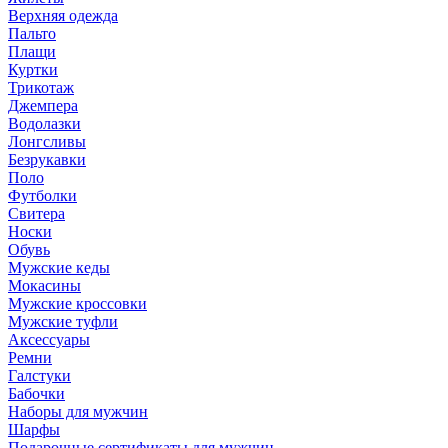
Верхняя одежда
Пальто
Плащи
Куртки
Трикотаж
Джемпера
Водолазки
Лонгсливы
Безрукавки
Поло
Футболки
Свитера
Носки
Обувь
Мужские кеды
Мокасины
Мужские кроссовки
Мужские туфли
Аксессуары
Ремни
Галстуки
Бабочки
Наборы для мужчин
Шарфы
Подарочные сертификаты для мужчин