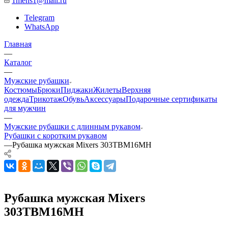
1mens1@mail.ru
Telegram
WhatsApp
Главная
—
Каталог
—
Мужские рубашки
Костюмы
Брюки
Пиджаки
Жилеты
Верхняя
одежда
Трикотаж
Обувь
Аксессуары
Подарочные сертификаты
для мужчин
—
Мужские рубашки с длинным рукавом
Рубашки с коротким рукавом
—
Рубашка мужская Mixers 303TBM16MH
Рубашка мужская Mixers
303TBM16MH