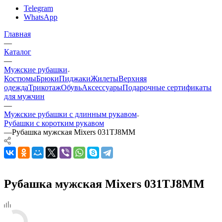
Telegram
WhatsApp
Главная
—
Каталог
—
Мужские рубашки
Костюмы
Брюки
Пиджаки
Жилеты
Верхняя
одежда
Трикотаж
Обувь
Аксессуары
Подарочные сертификаты
для мужчин
—
Мужские рубашки с длинным рукавом
Рубашки с коротким рукавом
—
Рубашка мужская Mixers 031TJ8MM
Рубашка мужская Mixers 031TJ8MM