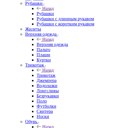
Рубашки
Назад
Рубашки
Рубашки с длинным рукавом
Рубашки с коротким рукавом
Жилеты
Верхняя одежда
Назад
Верхняя одежда
Пальто
Плащи
Куртки
Трикотаж
Назад
Трикотаж
Джемпера
Водолазки
Лонгсливы
Безрукавки
Поло
Футболки
Свитера
Носки
Обувь
Назад