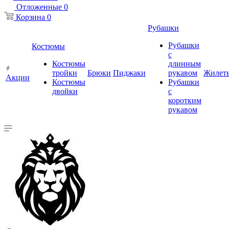
Отложенные
0
Корзина
0
Рубашки
Рубашки
Костюмы
с
Костюмы
длинным
тройки
Брюки
Пиджаки
рукавом
Жилет
Акции
Костюмы
Рубашки
двойки
с
коротким
рукавом