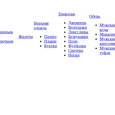
Трикотаж
Обувь
Джемпера
Верхняя
Мужски
Водолазки
одежда
кеды
длинным
Лонгсливы
Мокаси
Жилеты
Пальто
Безрукавки
Мужски
оротким
Плащи
Поло
кроссов
Куртки
Футболки
Мужски
Свитера
туфли
Носки