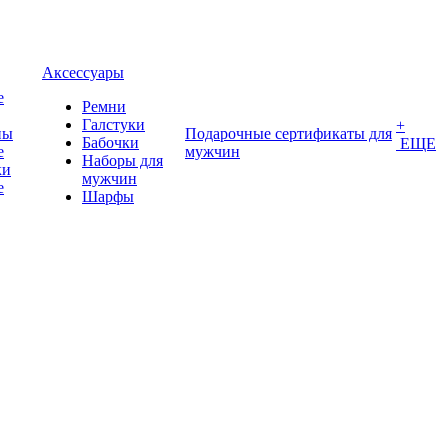
Аксессуары
е
Ремни
Галстуки
+
ны
Подарочные сертификаты для
Бабочки
ЕЩЕ
е
мужчин
Наборы для
ки
мужчин
е
Шарфы