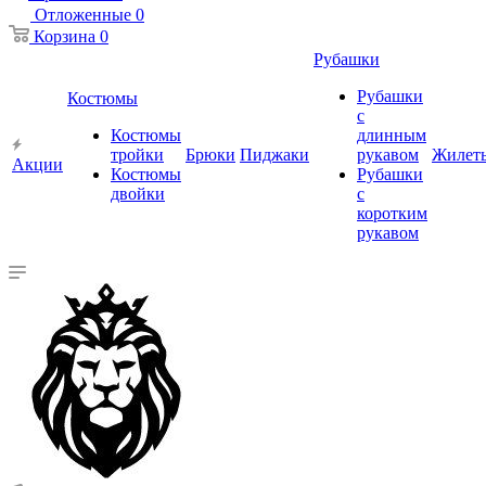
Отложенные
0
Корзина
0
Рубашки
Рубашки
Костюмы
с
Костюмы
длинным
тройки
Брюки
Пиджаки
рукавом
Жилет
Акции
Костюмы
Рубашки
двойки
с
коротким
рукавом