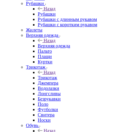
Рубашки
Назад
Рубашки
Рубашки с длинным рукавом
Рубашки с коротким рукавом
Жилеты
Верхняя одежда
Назад
Верхняя одежда
Пальто
Плащи
Куртки
Трикотаж
Назад
Трикотаж
Джемпера
Водолазки
Лонгсливы
Безрукавки
Поло
Футболки
Свитера
Носки
Обувь
Назад