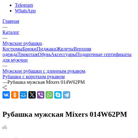
Telegram
WhatsApp
Главная
—
Каталог
—
Мужские рубашки
Костюмы
Брюки
Пиджаки
Жилеты
Верхняя
одежда
Трикотаж
Обувь
Аксессуары
Подарочные сертификаты
для мужчин
—
Мужские рубашки с длинным рукавом
Рубашки с коротким рукавом
—
Рубашка мужская Mixers 014W62PM
Рубашка мужская Mixers 014W62PM