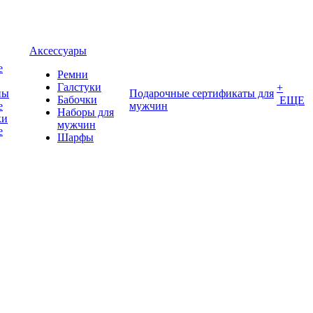
Аксессуары
е
Ремни
Галстуки
+
ны
Подарочные сертификаты для
Бабочки
ЕЩЕ
е
мужчин
Наборы для
ки
мужчин
е
Шарфы