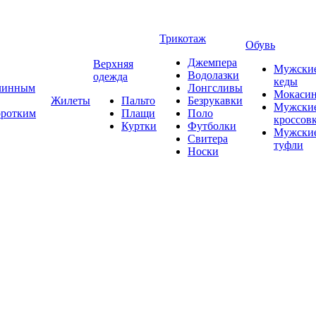
Трикотаж
Обувь
Джемпера
Верхняя
Мужски
Водолазки
одежда
кеды
длинным
Лонгсливы
Мокаси
Жилеты
Пальто
Безрукавки
Мужски
оротким
Плащи
Поло
кроссов
Куртки
Футболки
Мужски
Свитера
туфли
Носки