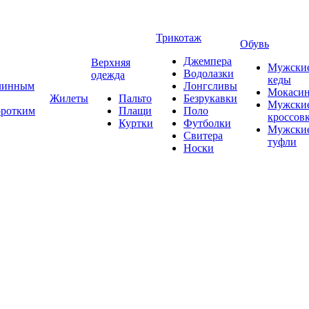
Трикотаж
Обувь
Джемпера
Верхняя
Мужски
Водолазки
одежда
кеды
длинным
Лонгсливы
Мокаси
Жилеты
Пальто
Безрукавки
Мужски
оротким
Плащи
Поло
кроссов
Куртки
Футболки
Мужски
Свитера
туфли
Носки