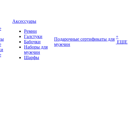
Аксессуары
е
Ремни
Галстуки
+
ны
Подарочные сертификаты для
Бабочки
ЕЩЕ
е
мужчин
Наборы для
ки
мужчин
е
Шарфы