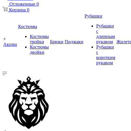
Отложенные
0
Корзина
0
Рубашки
Рубашки
Костюмы
с
Костюмы
длинным
тройки
Брюки
Пиджаки
рукавом
Жилет
Акции
Костюмы
Рубашки
двойки
с
коротким
рукавом