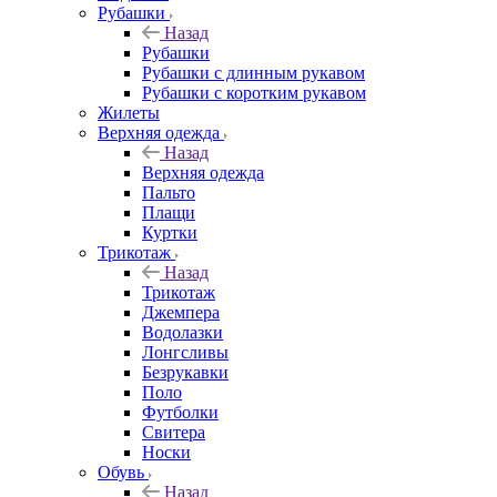
Рубашки
Назад
Рубашки
Рубашки с длинным рукавом
Рубашки с коротким рукавом
Жилеты
Верхняя одежда
Назад
Верхняя одежда
Пальто
Плащи
Куртки
Трикотаж
Назад
Трикотаж
Джемпера
Водолазки
Лонгсливы
Безрукавки
Поло
Футболки
Свитера
Носки
Обувь
Назад