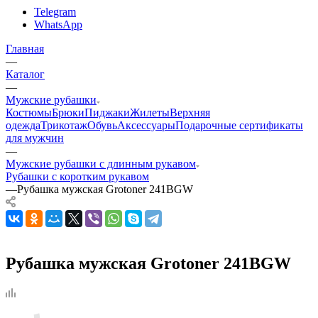
Telegram
WhatsApp
Главная
—
Каталог
—
Мужские рубашки
Костюмы
Брюки
Пиджаки
Жилеты
Верхняя
одежда
Трикотаж
Обувь
Аксессуары
Подарочные сертификаты
для мужчин
—
Мужские рубашки с длинным рукавом
Рубашки с коротким рукавом
—
Рубашка мужская Grotoner 241BGW
Рубашка мужская Grotoner 241BGW