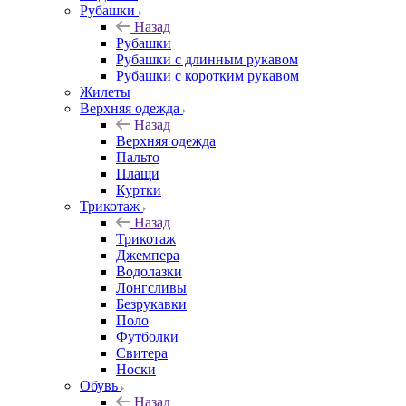
Рубашки
Назад
Рубашки
Рубашки с длинным рукавом
Рубашки с коротким рукавом
Жилеты
Верхняя одежда
Назад
Верхняя одежда
Пальто
Плащи
Куртки
Трикотаж
Назад
Трикотаж
Джемпера
Водолазки
Лонгсливы
Безрукавки
Поло
Футболки
Свитера
Носки
Обувь
Назад