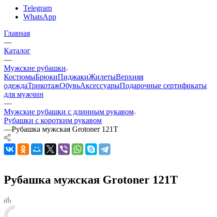
Telegram
WhatsApp
Главная
—
Каталог
—
Мужские рубашки
Костюмы
Брюки
Пиджаки
Жилеты
Верхняя
одежда
Трикотаж
Обувь
Аксессуары
Подарочные сертификаты
для мужчин
—
Мужские рубашки с длинным рукавом
Рубашки с коротким рукавом
—
Рубашка мужская Grotoner 121T
Рубашка мужская Grotoner 121T