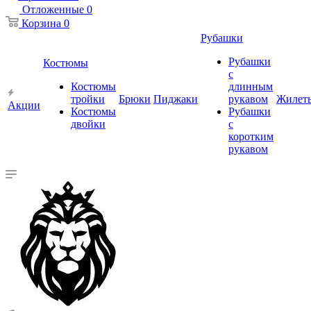
Отложенные
0
Корзина
0
Рубашки
Рубашки
Костюмы
с
Костюмы
длинным
тройки
Брюки
Пиджаки
рукавом
Жилет
Акции
Костюмы
Рубашки
двойки
с
коротким
рукавом