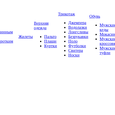
Трикотаж
Обувь
Джемпера
Верхняя
Мужски
Водолазки
одежда
кеды
длинным
Лонгсливы
Мокаси
Жилеты
Пальто
Безрукавки
Мужски
оротким
Плащи
Поло
кроссов
Куртки
Футболки
Мужски
Свитера
туфли
Носки