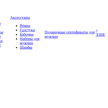
Аксессуары
е
Ремни
Галстуки
+
ны
Подарочные сертификаты для
Бабочки
ЕЩЕ
е
мужчин
Наборы для
ки
мужчин
е
Шарфы