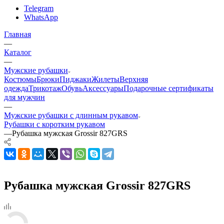
Telegram
WhatsApp
Главная
—
Каталог
—
Мужские рубашки
Костюмы
Брюки
Пиджаки
Жилеты
Верхняя
одежда
Трикотаж
Обувь
Аксессуары
Подарочные сертификаты
для мужчин
—
Мужские рубашки с длинным рукавом
Рубашки с коротким рукавом
—
Рубашка мужская Grossir 827GRS
Рубашка мужская Grossir 827GRS