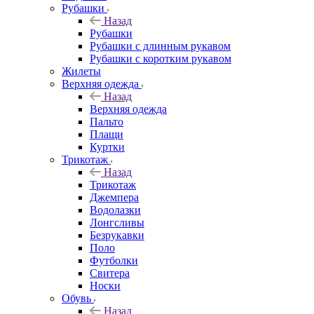
Рубашки
Назад
Рубашки
Рубашки с длинным рукавом
Рубашки с коротким рукавом
Жилеты
Верхняя одежда
Назад
Верхняя одежда
Пальто
Плащи
Куртки
Трикотаж
Назад
Трикотаж
Джемпера
Водолазки
Лонгсливы
Безрукавки
Поло
Футболки
Свитера
Носки
Обувь
Назад