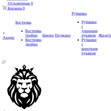
Отложенные
0
Корзина
0
Рубашки
Рубашки
Костюмы
с
Костюмы
длинным
тройки
Брюки
Пиджаки
рукавом
Жилет
Акции
Костюмы
Рубашки
двойки
с
коротким
рукавом