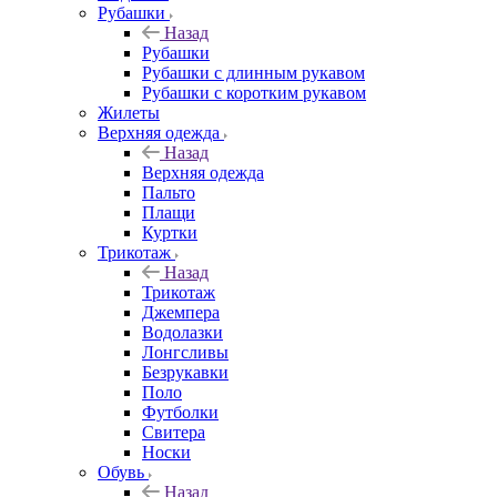
Рубашки
Назад
Рубашки
Рубашки с длинным рукавом
Рубашки с коротким рукавом
Жилеты
Верхняя одежда
Назад
Верхняя одежда
Пальто
Плащи
Куртки
Трикотаж
Назад
Трикотаж
Джемпера
Водолазки
Лонгсливы
Безрукавки
Поло
Футболки
Свитера
Носки
Обувь
Назад