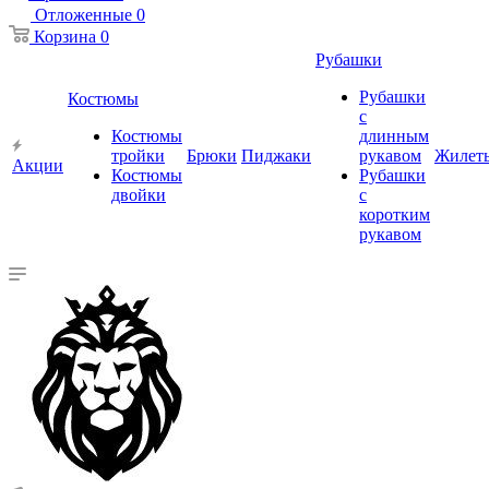
Отложенные
0
Корзина
0
Рубашки
Рубашки
Костюмы
с
Костюмы
длинным
тройки
Брюки
Пиджаки
рукавом
Жилет
Акции
Костюмы
Рубашки
двойки
с
коротким
рукавом