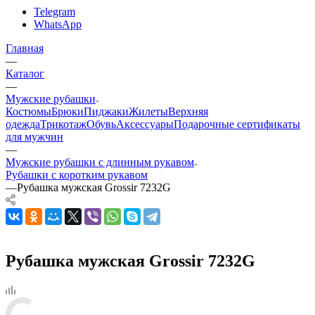
Telegram
WhatsApp
Главная
—
Каталог
—
Мужские рубашки
Костюмы
Брюки
Пиджаки
Жилеты
Верхняя
одежда
Трикотаж
Обувь
Аксессуары
Подарочные сертификаты
для мужчин
—
Мужские рубашки с длинным рукавом
Рубашки с коротким рукавом
—
Рубашка мужская Grossir 7232G
Рубашка мужская Grossir 7232G