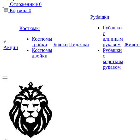
Отложенные
0
Корзина
0
Рубашки
Рубашки
Костюмы
с
Костюмы
длинным
тройки
Брюки
Пиджаки
рукавом
Жилет
Акции
Костюмы
Рубашки
двойки
с
коротким
рукавом