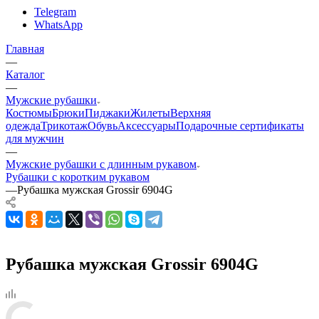
Telegram
WhatsApp
Главная
—
Каталог
—
Мужские рубашки
Костюмы
Брюки
Пиджаки
Жилеты
Верхняя
одежда
Трикотаж
Обувь
Аксессуары
Подарочные сертификаты
для мужчин
—
Мужские рубашки с длинным рукавом
Рубашки с коротким рукавом
—
Рубашка мужская Grossir 6904G
Рубашка мужская Grossir 6904G