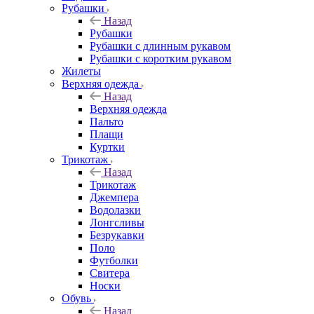
Рубашки
Назад
Рубашки
Рубашки с длинным рукавом
Рубашки с коротким рукавом
Жилеты
Верхняя одежда
Назад
Верхняя одежда
Пальто
Плащи
Куртки
Трикотаж
Назад
Трикотаж
Джемпера
Водолазки
Лонгсливы
Безрукавки
Поло
Футболки
Свитера
Носки
Обувь
Назад