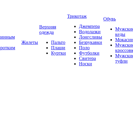
Трикотаж
Обувь
Джемпера
Верхняя
Мужски
Водолазки
одежда
кеды
длинным
Лонгсливы
Мокаси
Жилеты
Пальто
Безрукавки
Мужски
оротким
Плащи
Поло
кроссов
Куртки
Футболки
Мужски
Свитера
туфли
Носки