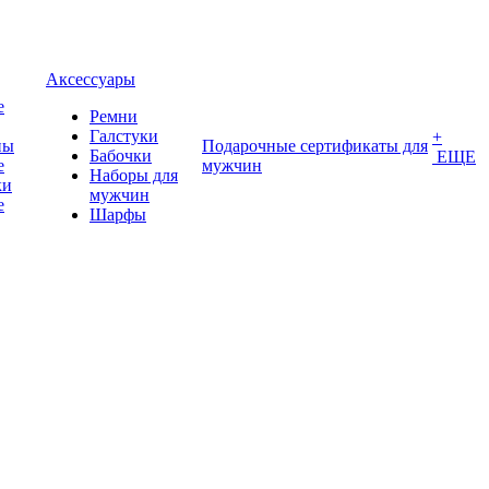
Аксессуары
е
Ремни
Галстуки
+
ны
Подарочные сертификаты для
Бабочки
ЕЩЕ
е
мужчин
Наборы для
ки
мужчин
е
Шарфы