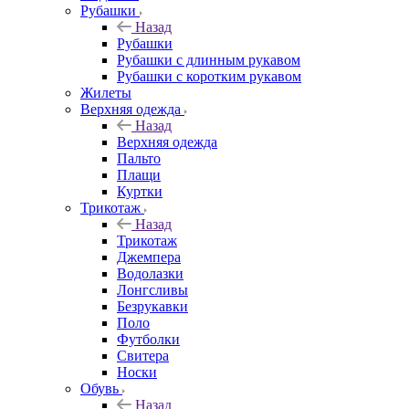
Рубашки
Назад
Рубашки
Рубашки с длинным рукавом
Рубашки с коротким рукавом
Жилеты
Верхняя одежда
Назад
Верхняя одежда
Пальто
Плащи
Куртки
Трикотаж
Назад
Трикотаж
Джемпера
Водолазки
Лонгсливы
Безрукавки
Поло
Футболки
Свитера
Носки
Обувь
Назад