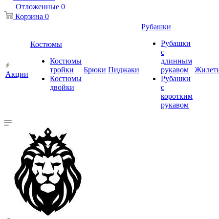
Отложенные
0
Корзина
0
Рубашки
Рубашки
Костюмы
с
Костюмы
длинным
тройки
Брюки
Пиджаки
рукавом
Жилет
Акции
Костюмы
Рубашки
двойки
с
коротким
рукавом