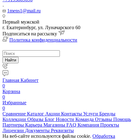
1mens1@mail.ru
Первый мужской
г. Екатеринбург, ул. Луначарского 60
Подписаться на рассылку
Политика конфиденциальности
Найти
Главная
Кабинет
0
Корзина
0
Избранные
0
Сравнение
Каталог
Акции
Контакты
Услуги
Бренды
Коллекции
Образы
Блог
Новости
Команда
Отзывы
Помощь
Партнеры
Карьера
Магазины
FAQ
Компания
Проекты
Лицензии
Документы
Реквизиты
На веб-сайте используются файлы cookie.
Обработка