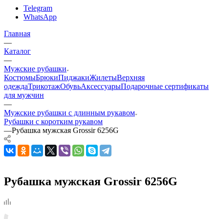
Telegram
WhatsApp
Главная
—
Каталог
—
Мужские рубашки
Костюмы
Брюки
Пиджаки
Жилеты
Верхняя
одежда
Трикотаж
Обувь
Аксессуары
Подарочные сертификаты
для мужчин
—
Мужские рубашки с длинным рукавом
Рубашки с коротким рукавом
—
Рубашка мужская Grossir 6256G
Рубашка мужская Grossir 6256G