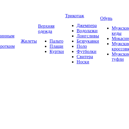
Трикотаж
Обувь
Джемпера
Верхняя
Мужски
Водолазки
одежда
кеды
длинным
Лонгсливы
Мокаси
Жилеты
Пальто
Безрукавки
Мужски
оротким
Плащи
Поло
кроссов
Куртки
Футболки
Мужски
Свитера
туфли
Носки