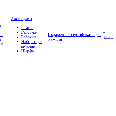
Аксессуары
е
Ремни
Галстуки
+
ны
Подарочные сертификаты для
Бабочки
ЕЩЕ
е
мужчин
Наборы для
ки
мужчин
е
Шарфы