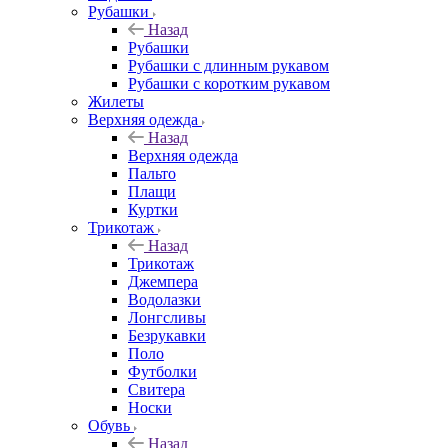
Рубашки
Назад
Рубашки
Рубашки с длинным рукавом
Рубашки с коротким рукавом
Жилеты
Верхняя одежда
Назад
Верхняя одежда
Пальто
Плащи
Куртки
Трикотаж
Назад
Трикотаж
Джемпера
Водолазки
Лонгсливы
Безрукавки
Поло
Футболки
Свитера
Носки
Обувь
Назад