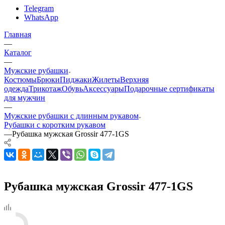
Telegram
WhatsApp
Главная
—
Каталог
—
Мужские рубашки
Костюмы
Брюки
Пиджаки
Жилеты
Верхняя
одежда
Трикотаж
Обувь
Аксессуары
Подарочные сертификаты
для мужчин
—
Мужские рубашки с длинным рукавом
Рубашки с коротким рукавом
—
Рубашка мужская Grossir 477-1GS
Рубашка мужская Grossir 477-1GS