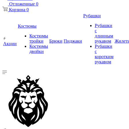
Отложенные
0
Корзина
0
Рубашки
Рубашки
Костюмы
с
Костюмы
длинным
тройки
Брюки
Пиджаки
рукавом
Жилет
Акции
Костюмы
Рубашки
двойки
с
коротким
рукавом