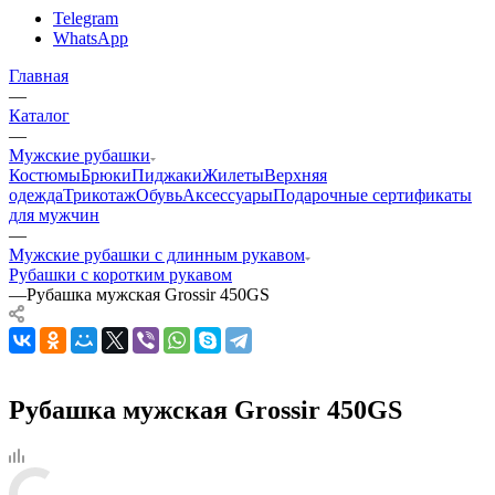
Telegram
WhatsApp
Главная
—
Каталог
—
Мужские рубашки
Костюмы
Брюки
Пиджаки
Жилеты
Верхняя
одежда
Трикотаж
Обувь
Аксессуары
Подарочные сертификаты
для мужчин
—
Мужские рубашки с длинным рукавом
Рубашки с коротким рукавом
—
Рубашка мужская Grossir 450GS
Рубашка мужская Grossir 450GS