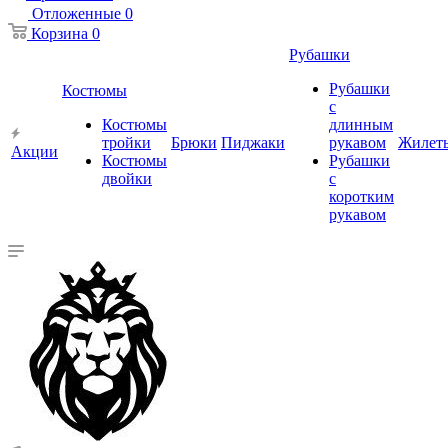
Отложенные
0
Корзина
0
Рубашки
Рубашки
Костюмы
с
Костюмы
длинным
тройки
Брюки
Пиджаки
рукавом
Жилет
Акции
Костюмы
Рубашки
двойки
с
коротким
рукавом