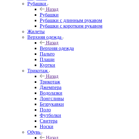
Рубашки
Назад
Рубашки
Рубашки с длинным рукавом
Рубашки с коротким рукавом
Жилеты
Верхняя одежда
Назад
Верхняя одежда
Пальто
Плащи
Куртки
Трикотаж
Назад
Трикотаж
Джемпера
Водолазки
Лонгсливы
Безрукавки
Поло
Футболки
Свитера
Носки
Обувь
Назад