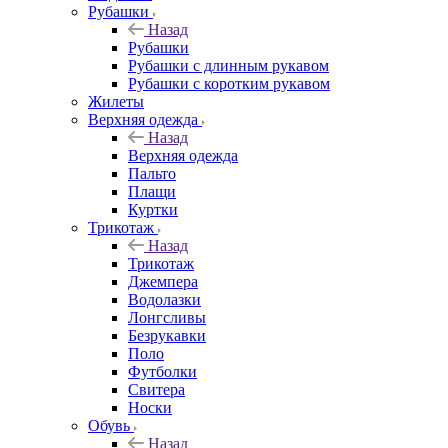
Рубашки
Назад
Рубашки
Рубашки с длинным рукавом
Рубашки с коротким рукавом
Жилеты
Верхняя одежда
Назад
Верхняя одежда
Пальто
Плащи
Куртки
Трикотаж
Назад
Трикотаж
Джемпера
Водолазки
Лонгсливы
Безрукавки
Поло
Футболки
Свитера
Носки
Обувь
Назад