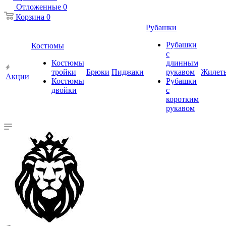
Отложенные
0
Корзина
0
Рубашки
Рубашки
Костюмы
с
Костюмы
длинным
тройки
Брюки
Пиджаки
рукавом
Жилет
Акции
Костюмы
Рубашки
двойки
с
коротким
рукавом