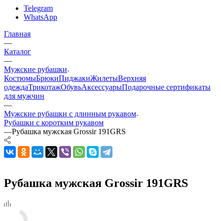
Telegram
WhatsApp
Главная
—
Каталог
—
Мужские рубашки
Костюмы
Брюки
Пиджаки
Жилеты
Верхняя
одежда
Трикотаж
Обувь
Аксессуары
Подарочные сертификаты
для мужчин
—
Мужские рубашки с длинным рукавом
Рубашки с коротким рукавом
—
Рубашка мужская Grossir 191GRS
Рубашка мужская Grossir 191GRS