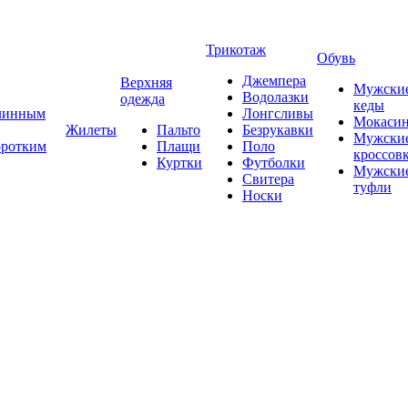
Трикотаж
Обувь
Джемпера
Верхняя
Мужски
Водолазки
одежда
кеды
длинным
Лонгсливы
Мокаси
Жилеты
Пальто
Безрукавки
Мужски
оротким
Плащи
Поло
кроссов
Куртки
Футболки
Мужски
Свитера
туфли
Носки