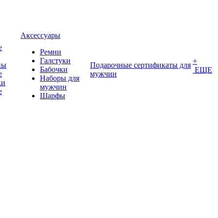
Аксессуары
е
Ремни
Галстуки
+
ны
Подарочные сертификаты для
Бабочки
ЕЩЕ
е
мужчин
Наборы для
ки
мужчин
е
Шарфы